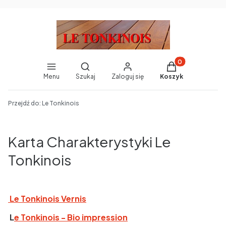
Produkty w koszy
Otwórz wyszukiwarkę
Menu
Szukaj
Zaloguj się
Koszyk
End of main navigation
Przejdź do:
Le Tonkinois
Karta Charakterystyki Le
Tonkinois
Le Tonkinois Vernis
L
e Tonkinois - Bio impression