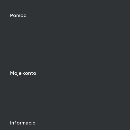
Reklamacje i zwroty
Pomoc
Kontakt
Jak kupować?
Polityka prywatności
Regulamin
Ustawienia plików cookies
Moje konto
Logowanie
Moje zamówienia
Przechowalnia
Ustawienia konta
Informacje